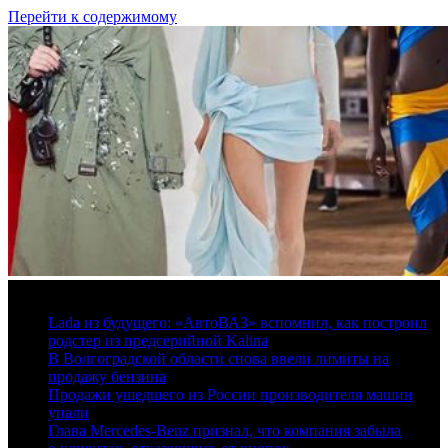
Перейти к содержимому
6 августа, 2026
Lada из будущего: «АвтоВАЗ» вспомнил, как построил
родстер из предсерийной Kalina
В Волгоградской области снова ввели лимиты на
продажу бензина
Продажи ушедшего из России производителя машин
упали
Глава Mercedes-Benz признал, что компания забыла