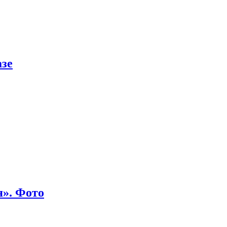
азе
я». Фото