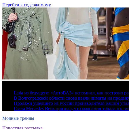
Перейти к содержимому
8 августа, 2026
Lada из будущего: «АвтоВАЗ» вспомнил, как построил ро
В Волгоградской области снова ввели лимиты на продаж
Продажи ушедшего из России производителя машин упа
Глава Mercedes-Benz признал, что компания забыла о кли
Модные тренды
Новостная рассылка