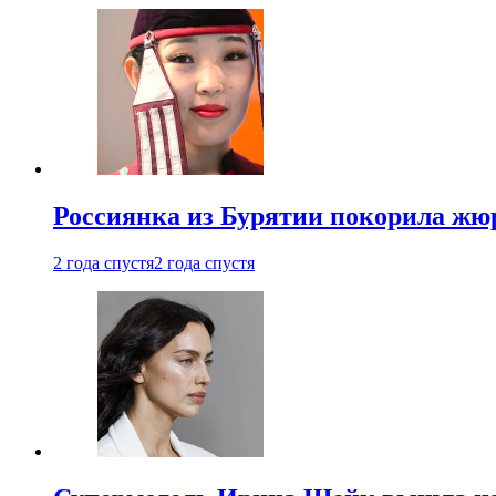
Россиянка из Бурятии покорила жю
2 года спустя
2 года спустя