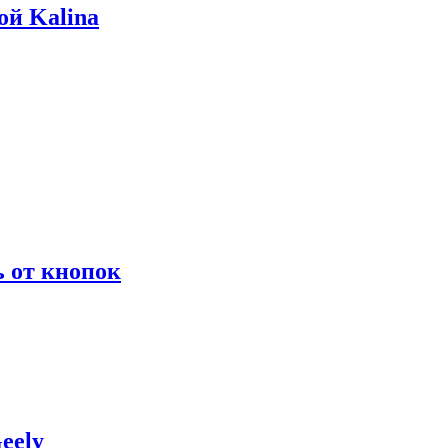
ой Kalina
ь от кнопок
eely