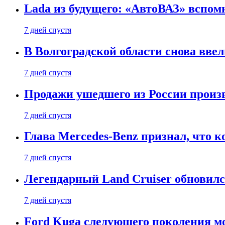
Lada из будущего: «АвтоВАЗ» вспомн
7 дней спустя
В Волгоградской области снова вве
7 дней спустя
Продажи ушедшего из России произ
7 дней спустя
Глава Mercedes-Benz признал, что 
7 дней спустя
Легендарный Land Cruiser обновилс
7 дней спустя
Ford Kuga следующего поколения мо