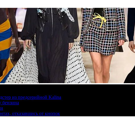
дстер из предсерийной Kalina
у бензина
ли
ентах, отказавшись от кнопок