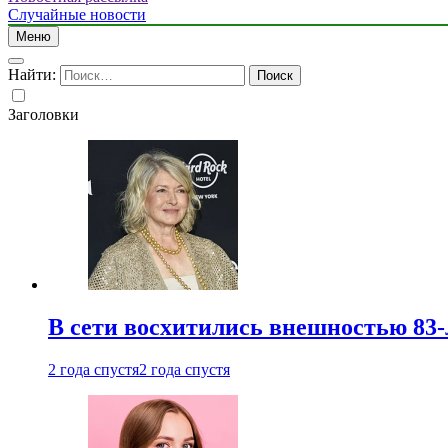
Случайные новости
Меню
Найти:
Заголовки
В сети восхитились внешностью 83-
2 года спустя
2 года спустя