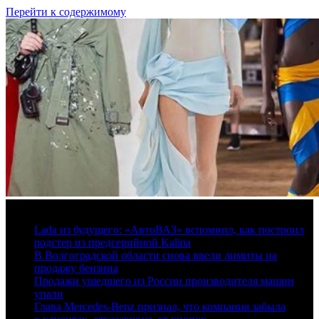
Перейти к содержимому
7 августа, 2026
Lada из будущего: «АвтоВАЗ» вспомнил, как построил
родстер из предсерийной Kalina
В Волгоградской области снова ввели лимиты на
продажу бензина
Продажи ушедшего из России производителя машин
упали
Глава Mercedes-Benz признал, что компания забыла