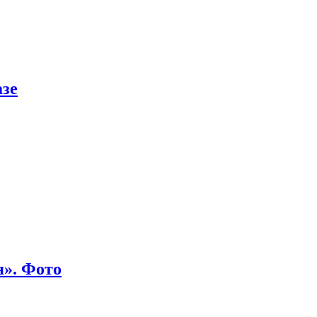
азе
я». Фото