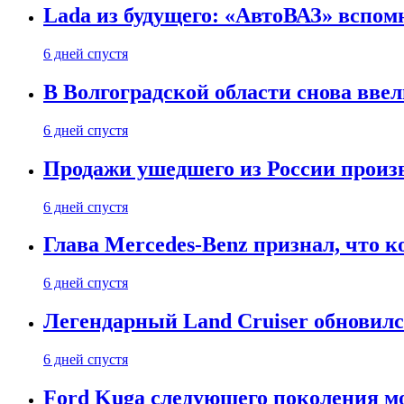
Lada из будущего: «АвтоВАЗ» вспомн
6 дней спустя
В Волгоградской области снова вве
6 дней спустя
Продажи ушедшего из России произ
6 дней спустя
Глава Mercedes-Benz признал, что 
6 дней спустя
Легендарный Land Cruiser обновилс
6 дней спустя
Ford Kuga следующего поколения мо