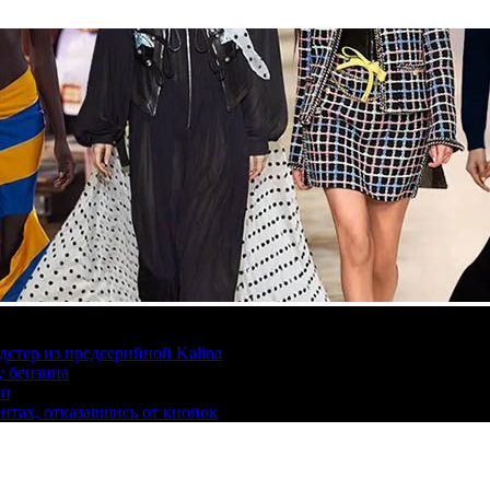
дстер из предсерийной Kalina
у бензина
ли
ентах, отказавшись от кнопок