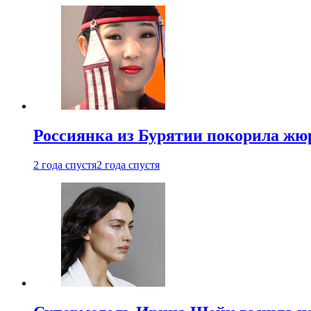
Россиянка из Бурятии покорила жю
2 года спустя
2 года спустя