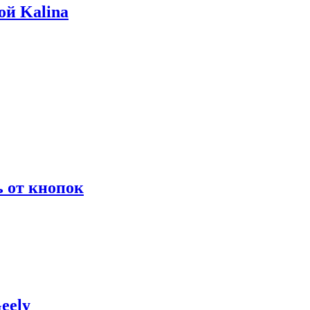
ой Kalina
ь от кнопок
eely