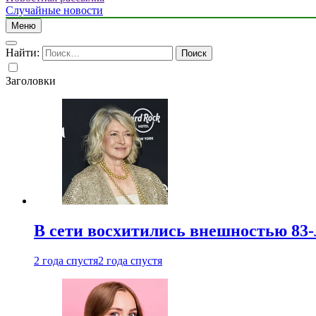
Случайные новости
Меню
Найти:
Заголовки
В сети восхитились внешностью 83-
2 года спустя
2 года спустя