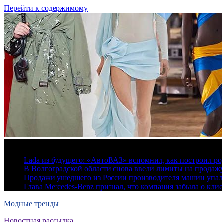
Перейти к содержимому
7 августа, 2026
Lada из будущего: «АвтоВАЗ» вспомнил, как построил ро
В Волгоградской области снова ввели лимиты на продаж
Продажи ушедшего из России производителя машин упа
Глава Mercedes-Benz признал, что компания забыла о кли
Модные тренды
Новостная рассылка