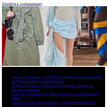
Перейти к содержимому
8 августа, 2026
Lada из будущего: «АвтоВАЗ» вспомнил, как построил
родстер из предсерийной Kalina
В Волгоградской области снова ввели лимиты на
продажу бензина
Продажи ушедшего из России производителя машин
упали
Глава Mercedes-Benz признал, что компания забыла