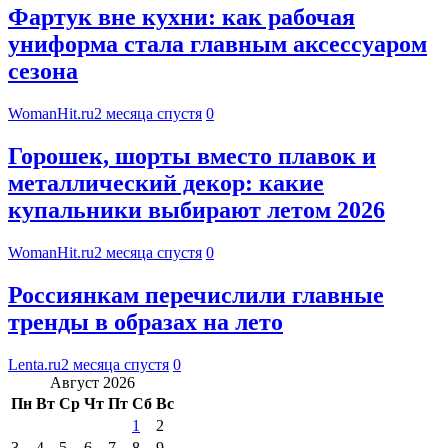
Фартук вне кухни: как рабочая
униформа стала главным аксессуаром
сезона
WomanHit.ru
2 месяца спустя
0
Горошек, шорты вместо плавок и
металлический декор: какие
купальники выбирают летом 2026
WomanHit.ru
2 месяца спустя
0
Россиянкам перечислили главные
тренды в образах на лето
Lenta.ru
2 месяца спустя
0
Август 2026
Пн
Вт
Ср
Чт
Пт
Сб
Вс
1
2
3
4
5
6
7
8
9