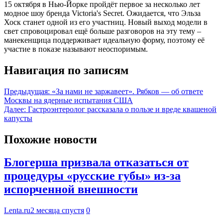
15 октября в Нью-Йорке пройдёт первое за несколько лет
модное шоу бренда Victoria's Secret. Ожидается, что Эльза
Хоск станет одной из его участниц. Новый выход модели в
свет спровоцировал ещё больше разговоров на эту тему –
манекенщица поддерживает идеальную форму, поэтому её
участие в показе называют неоспоримым.
Навигация по записям
Предыдущая:
«За нами не заржавеет». Рябков — об ответе
Москвы на ядерные испытания США
Далее:
Гастроэнтеролог рассказала о пользе и вреде квашеной
капусты
Похожие новости
Блогерша призвала отказаться от
процедуры «русские губы» из-за
испорченной внешности
Lenta.ru
2 месяца спустя
0