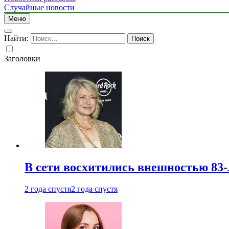
Случайные новости
Меню
Найти:
Заголовки
В сети восхитились внешностью 83-
2 года спустя
2 года спустя