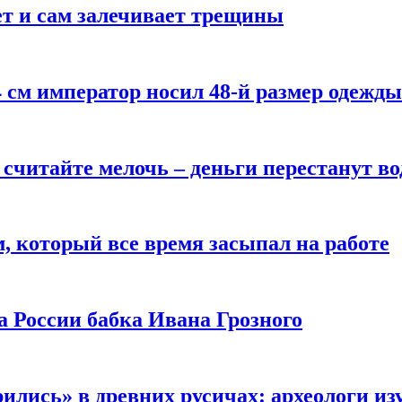
ет и сам залечивает трещины
4 см император носил 48-й размер одежды 
 считайте мелочь – деньги перестанут в
, который все время засыпал на работе
а России бабка Ивана Грозного
лись» в древних русичах: археологи из