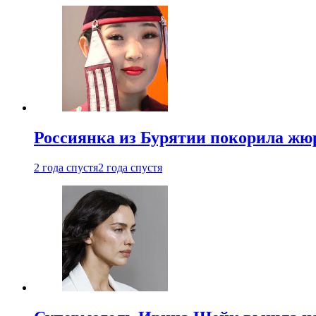
Россиянка из Бурятии покорила жю
2 года спустя
2 года спустя