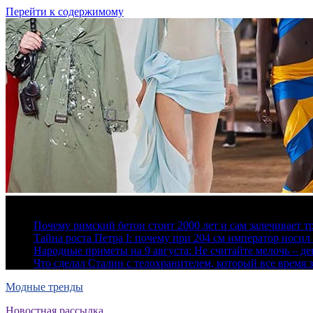
Перейти к содержимому
9 августа, 2026
Почему римский бетон стоит 2000 лет и сам залечивает 
Тайна роста Петра I: почему при 204 см император носил 
Народные приметы на 9 августа: Не считайте мелочь – де
Что сделал Сталин с телохранителем, который все время 
Модные тренды
Новостная рассылка