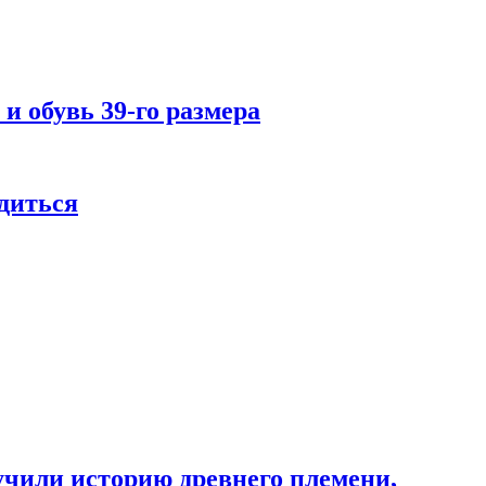
и обувь 39-го размера
одиться
учили историю древнего племени,