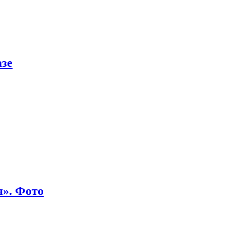
азе
я». Фото