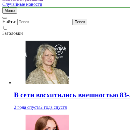
Случайные новости
Меню
Найти:
Заголовки
В сети восхитились внешностью 83-
2 года спустя
2 года спустя