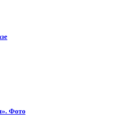
азе
я». Фото