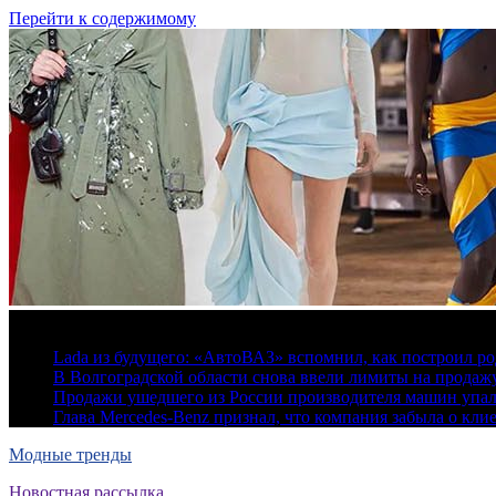
Перейти к содержимому
7 августа, 2026
Lada из будущего: «АвтоВАЗ» вспомнил, как построил ро
В Волгоградской области снова ввели лимиты на продаж
Продажи ушедшего из России производителя машин упа
Глава Mercedes-Benz признал, что компания забыла о кли
Модные тренды
Новостная рассылка