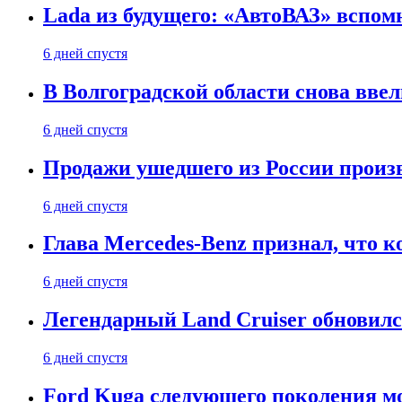
Lada из будущего: «АвтоВАЗ» вспомн
6 дней спустя
В Волгоградской области снова вве
6 дней спустя
Продажи ушедшего из России произ
6 дней спустя
Глава Mercedes-Benz признал, что 
6 дней спустя
Легендарный Land Cruiser обновилс
6 дней спустя
Ford Kuga следующего поколения мо