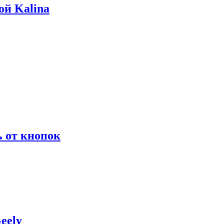
ой Kalina
ь от кнопок
eely