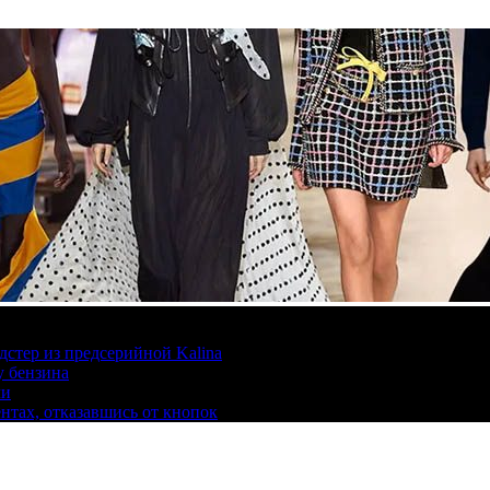
дстер из предсерийной Kalina
у бензина
ли
ентах, отказавшись от кнопок