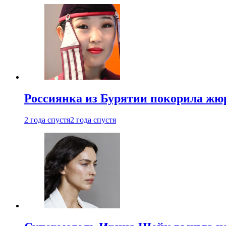
Россиянка из Бурятии покорила жю
2 года спустя
2 года спустя