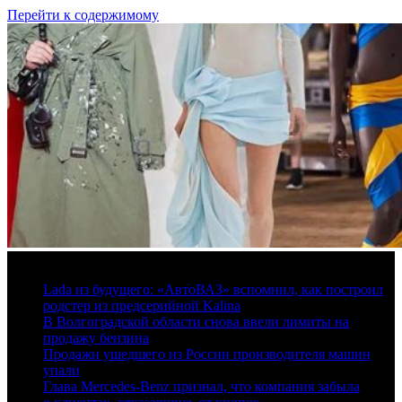
Перейти к содержимому
8 августа, 2026
Lada из будущего: «АвтоВАЗ» вспомнил, как построил
родстер из предсерийной Kalina
В Волгоградской области снова ввели лимиты на
продажу бензина
Продажи ушедшего из России производителя машин
упали
Глава Mercedes-Benz признал, что компания забыла