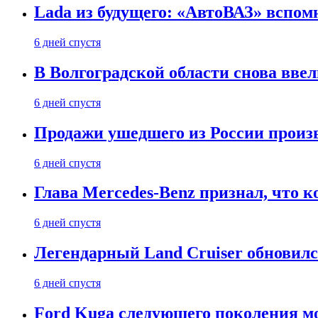
Lada из будущего: «АвтоВАЗ» вспомн
6 дней спустя
В Волгоградской области снова вве
6 дней спустя
Продажи ушедшего из России произ
6 дней спустя
Глава Mercedes-Benz признал, что 
6 дней спустя
Легендарный Land Cruiser обновилс
6 дней спустя
Ford Kuga следующего поколения мо