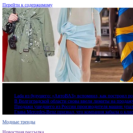
Перейти к содержимому
7 августа, 2026
Lada из будущего: «АвтоВАЗ» вспомнил, как построил ро
В Волгоградской области снова ввели лимиты на продаж
Продажи ушедшего из России производителя машин упа
Глава Mercedes-Benz признал, что компания забыла о кли
Модные тренды
Новостная рассылка