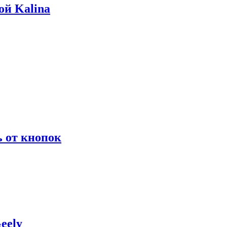
ой Kalina
ь от кнопок
eely