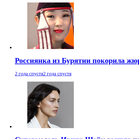
Россиянка из Бурятии покорила жю
2 года спустя
2 года спустя