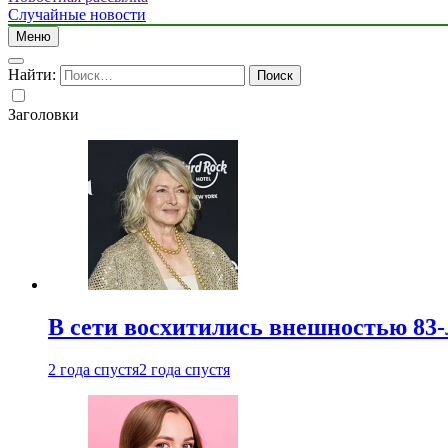
Случайные новости
Меню
Найти:
Заголовки
В сети восхитились внешностью 83-
2 года спустя
2 года спустя