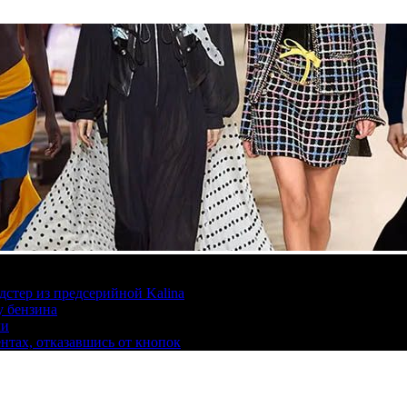
дстер из предсерийной Kalina
у бензина
ли
ентах, отказавшись от кнопок