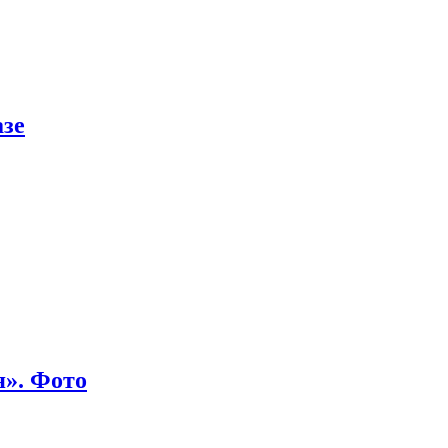
азе
я». Фото