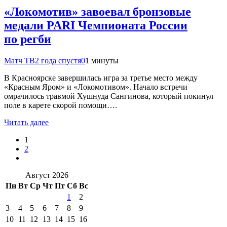
«Локомотив» завоевал бронзовые
медали PARI Чемпионата России
по регби
Матч ТВ
2 года спустя
0
1 минуты
В Красноярске завершилась игра за третье место между
«Красным Яром» и «Локомотивом». Начало встречи
омрачилось травмой Хушнуда Сангинова, который покинул
поле в карете скорой помощи….
Читать далее
1
2
Август 2026
Пн
Вт
Ср
Чт
Пт
Сб
Вс
1
2
3
4
5
6
7
8
9
10
11
12
13
14
15
16