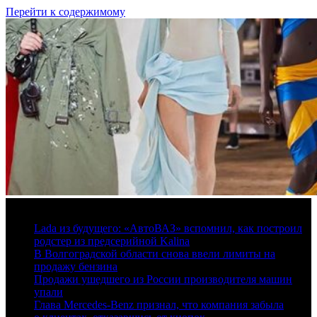
Перейти к содержимому
7 августа, 2026
Lada из будущего: «АвтоВАЗ» вспомнил, как построил
родстер из предсерийной Kalina
В Волгоградской области снова ввели лимиты на
продажу бензина
Продажи ушедшего из России производителя машин
упали
Глава Mercedes-Benz признал, что компания забыла