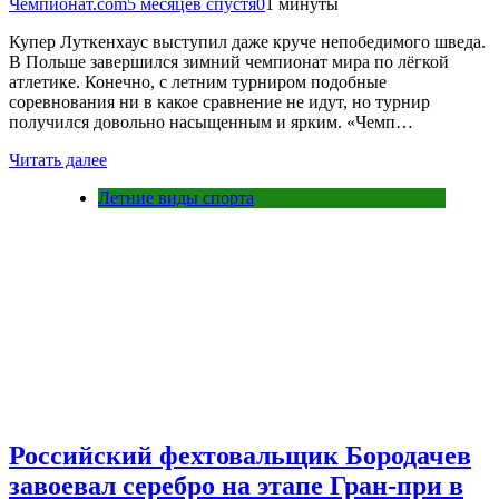
Чемпионат.com
5 месяцев спустя
0
1 минуты
Купер Луткенхаус выступил даже круче непобедимого шведа.
В Польше завершился зимний чемпионат мира по лёгкой
атлетике. Конечно, с летним турниром подобные
соревнования ни в какое сравнение не идут, но турнир
получился довольно насыщенным и ярким. «Чемп…
Читать далее
Летние виды спорта
Российский фехтовальщик Бородачев
завоевал серебро на этапе Гран‑при в