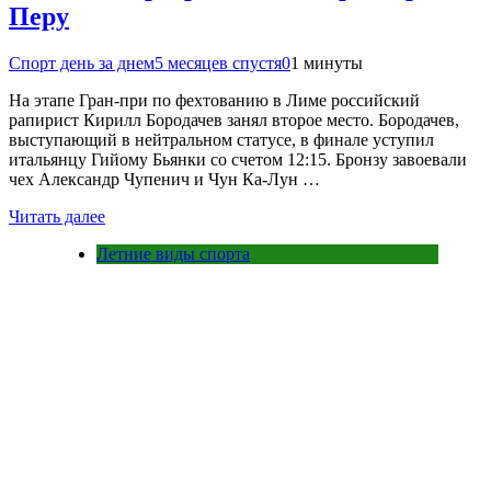
Перу
Спорт день за днем
5 месяцев спустя
0
1 минуты
На этапе Гран‑при по фехтованию в Лиме российский
рапирист Кирилл Бородачев занял второе место. Бородачев,
выступающий в нейтральном статусе, в финале уступил
итальянцу Гийому Бьянки со счетом 12:15. Бронзу завоевали
чех Александр Чупенич и Чун Ка‑Лун …
Читать далее
Летние виды спорта