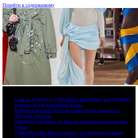
Перейти к содержимому
7 августа, 2026
Lada из будущего: «АвтоВАЗ» вспомнил, как построил
родстер из предсерийной Kalina
В Волгоградской области снова ввели лимиты на
продажу бензина
Продажи ушедшего из России производителя машин
упали
Глава Mercedes-Benz признал, что компания забыла