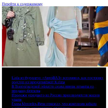
Перейти к содержимому
7 августа, 2026
Lada из будущего: «АвтоВАЗ» вспомнил, как построил
родстер из предсерийной Kalina
В Волгоградской области снова ввели лимиты на
продажу бензина
Продажи ушедшего из России производителя машин
упали
Глава Mercedes-Benz признал, что компания забыла