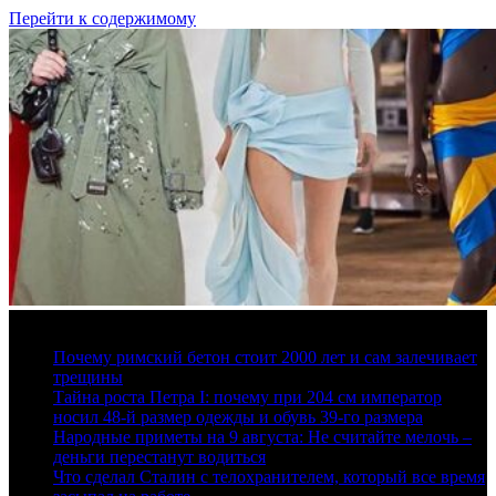
Перейти к содержимому
10 августа, 2026
Почему римский бетон стоит 2000 лет и сам залечивает
трещины
Тайна роста Петра I: почему при 204 см император
носил 48-й размер одежды и обувь 39-го размера
Народные приметы на 9 августа: Не считайте мелочь –
деньги перестанут водиться
Что сделал Сталин с телохранителем, который все время