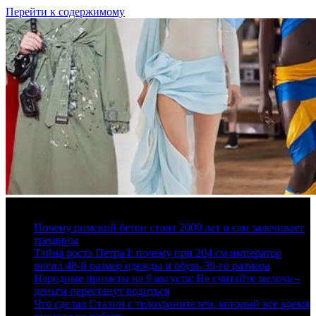
Перейти к содержимому
9 августа, 2026
Почему римский бетон стоит 2000 лет и сам залечивает
трещины
Тайна роста Петра I: почему при 204 см император
носил 48-й размер одежды и обувь 39-го размера
Народные приметы на 9 августа: Не считайте мелочь –
деньги перестанут водиться
Что сделал Сталин с телохранителем, который все время