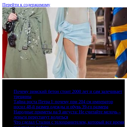
Перейти к содержимому
9 августа, 2026
Почему римский бетон стоит 2000 лет и сам залечивает
трещины
Тайна роста Петра I: почему при 204 см император
носил 48-й размер одежды и обувь 39-го размера
Народные приметы на 9 августа: Не считайте мелочь –
деньги перестанут водиться
Что сделал Сталин с телохранителем, который все время