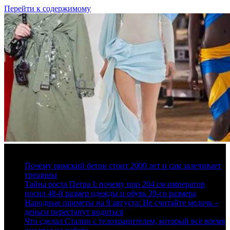
Перейти к содержимому
8 августа, 2026
Почему римский бетон стоит 2000 лет и сам залечивает
трещины
Тайна роста Петра I: почему при 204 см император
носил 48-й размер одежды и обувь 39-го размера
Народные приметы на 9 августа: Не считайте мелочь –
деньги перестанут водиться
Что сделал Сталин с телохранителем, который все время