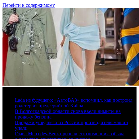
Перейти к содержимому
7 августа, 2026
Lada из будущего: «АвтоВАЗ» вспомнил, как построил
родстер из предсерийной Kalina
В Волгоградской области снова ввели лимиты на
продажу бензина
Продажи ушедшего из России производителя машин
упали
Глава Mercedes-Benz признал, что компания забыла